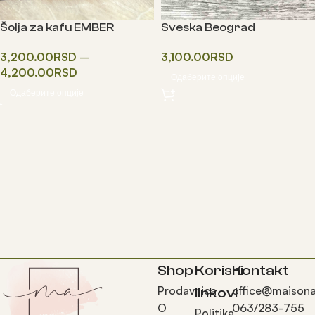
Šolja za kafu EMBER
Sveska Beograd
3,200.00
RSD
–
3,100.00
RSD
4,200.00
RSD
Одаберите опције
Одаберите опције
Shop
Korisni
Kontakt
Prodavnica
office@maisona
linkovi
O
063/283-755
Politika