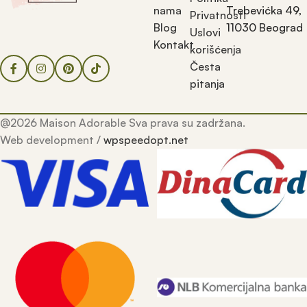
nama
Trebevićka 49,
Privatnosti
Blog
11030 Beograd
Uslovi
Kontakt
korišćenja
Česta
pitanja
@2026 Maison Adorable Sva prava su zadržana.
Web development /
wpspeedopt.net