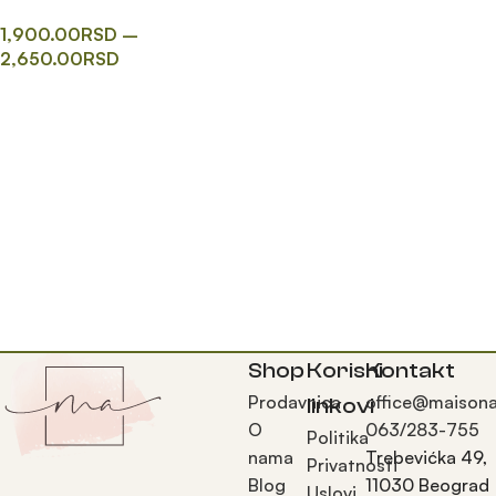
1,900.00
RSD
–
2,650.00
RSD
Одаберите опције
Shop
Korisni
Kontakt
Prodavnica
office@maisona
linkovi
O
063/283-755
Politika
nama
Trebevićka 49,
Privatnosti
Blog
11030 Beograd
Uslovi