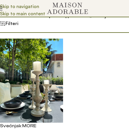
Skip to navigation
Skip to main content
Почетна
/
Prodavnica
/
Производ oзначен „svecnjak za leto“
Filteri
Svećnjak MORE