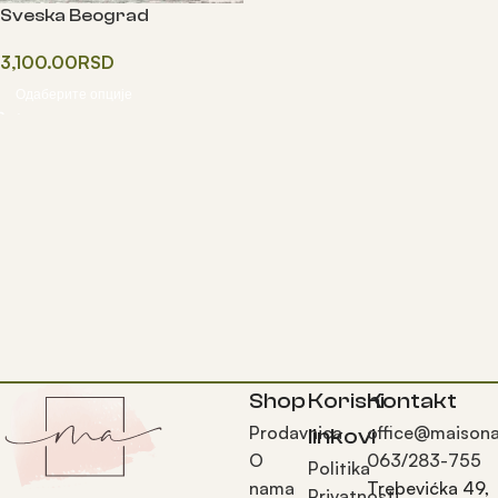
Sveska Beograd
3,100.00
RSD
Одаберите опције
Shop
Korisni
Kontakt
Prodavnica
office@maisona
linkovi
O
063/283-755
Politika
nama
Trebevićka 49,
Privatnosti