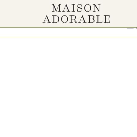
Show
9
12
18
24