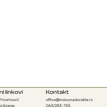
ni linkovi
Kontakt
 Privatnosti
office@maisonadorable.rs
orišćenja
063/283-755