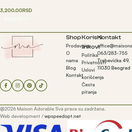
3,200.00
RSD
Додај у корпу
Shop
Korisni
Kontakt
Prodavnica
office@maisona
linkovi
O
063/283-755
Politika
nama
Trebevićka 49,
Privatnosti
Blog
11030 Beograd
Uslovi
Kontakt
korišćenja
Česta
pitanja
@2026 Maison Adorable Sva prava su zadržana.
Web development /
wpspeedopt.net