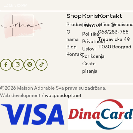
Додај у корпу
Shop
Korisni
Kontakt
Prodavnica
office@maisona
linkovi
O
063/283-755
Politika
nama
Trebevićka 49,
Privatnosti
Blog
11030 Beograd
Uslovi
Kontakt
korišćenja
Česta
pitanja
@2026 Maison Adorable Sva prava su zadržana.
Web development /
wpspeedopt.net