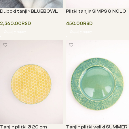
Duboki tanjir BLUEBOWL
Plitki tanjir SIMPS & NOLO
TEXNO
2,360.00
RSD
450.00
RSD
Додај у корпу
Додај у корпу
Tanjir plitki Ø 20 cm
Tanjir plitki veliki SUMMER