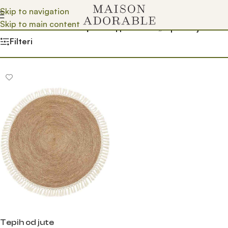
Skip to navigation
Skip to main content
Почетна
/
Prodavnica
/
Производ oзначен „tepih od jute“
Filteri
Tepih od jute