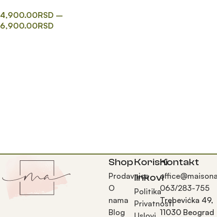
4,900.00
RSD
–
6,900.00
RSD
Одаберите опције
Shop
Korisni
Kontakt
Prodavnica
office@maisona
linkovi
O
063/283-755
Politika
nama
Trebevićka 49,
Privatnosti
Blog
11030 Beograd
Uslovi