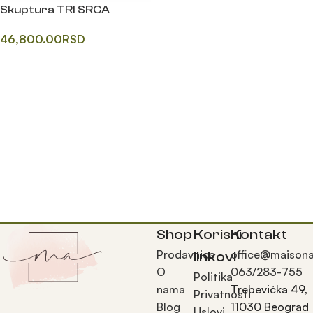
Skuptura TRI SRCA
46,800.00
RSD
Додај у корпу
Shop
Korisni
Kontakt
Prodavnica
office@maisona
linkovi
O
063/283-755
Politika
nama
Trebevićka 49,
Privatnosti
Blog
11030 Beograd
Uslovi