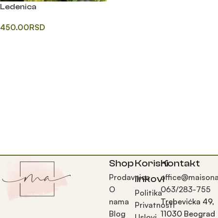
Ledenica
450.00
RSD
Додај у корпу
Shop
Korisni
Kontakt
Prodavnica
office@maisona
linkovi
O
063/283-755
Politika
nama
Trebevićka 49,
Privatnosti
Blog
11030 Beograd
Uslovi