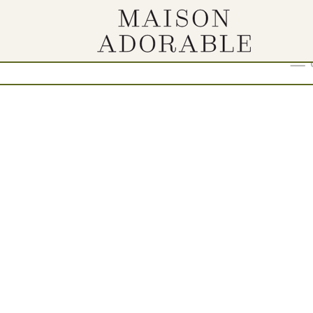
dinu“
Show
9
12
18
24