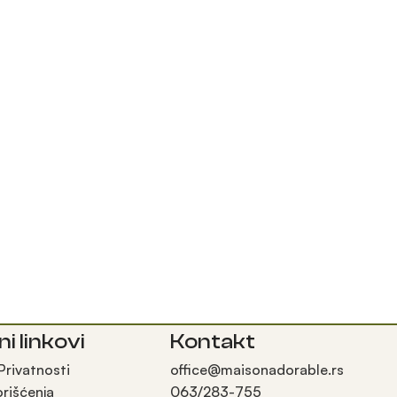
ni linkovi
Kontakt
 Privatnosti
office@maisonadorable.rs
orišćenja
063/283-755