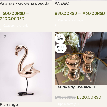
Ananas – ukrasna posuda
ANĐEO
sa poklopcem
890.00
RSD
–
960.00
RSD
1,500.00
RSD
–
2,100.00
RSD
Одаберите опције
Одаберите опције
-20%
PROD
ATO
Set dve figure APPLE
1,520.00
RSD
1,900.00
RSD
Прочитајте још
Flamingo