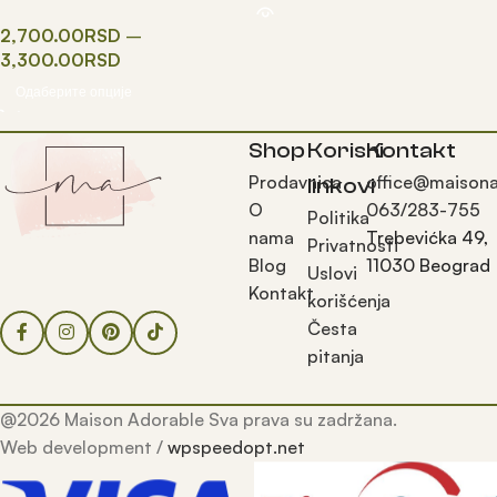
2,700.00
RSD
–
3,300.00
RSD
Одаберите опције
Shop
Korisni
Kontakt
Prodavnica
office@maisona
linkovi
O
063/283-755
Politika
nama
Trebevićka 49,
Privatnosti
Blog
11030 Beograd
Uslovi
Kontakt
korišćenja
Česta
pitanja
@2026 Maison Adorable Sva prava su zadržana.
Web development /
wpspeedopt.net