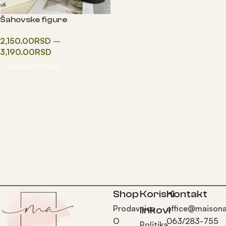
Šahovske figure
2,150.00
RSD
–
3,190.00
RSD
Одаберите опције
Shop
Korisni
Kontakt
Prodavnica
office@maisona
linkovi
O
063/283-755
Politika