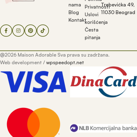
nama
Trebevićka 49,
Privatnosti
Blog
11030 Beograd
Uslovi
Kontakt
korišćenja
Česta
pitanja
@2026 Maison Adorable Sva prava su zadržana.
Web development /
wpspeedopt.net