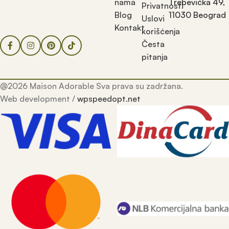
nama
Trebevićka 49,
Privatnosti
Blog
11030 Beograd
Uslovi
Kontakt
korišćenja
Česta
pitanja
@2026 Maison Adorable Sva prava su zadržana.
Web development /
wpspeedopt.net