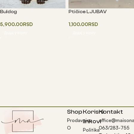
Buldog
Ptičice LJUBAV
5,900.00
RSD
1,100.00
RSD
Додај у корпу
Додај у корпу
Shop
Korisni
Kontakt
Prodavnica
office@maisona
linkovi
O
063/283-755
Politika