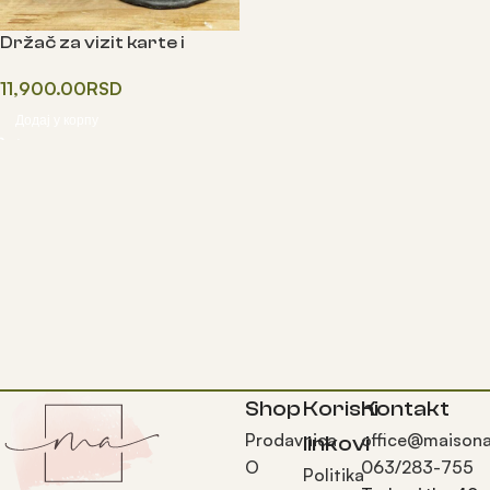
Držač za vizit karte i
olovke
11,900.00
RSD
Додај у корпу
Shop
Korisni
Kontakt
Prodavnica
office@maisona
linkovi
O
063/283-755
Politika