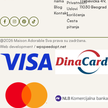
nama
Trebevićka 49,
Privatnosti
Blog
11030 Beograd
Uslovi
Kontakt
korišćenja
Česta
pitanja
@2026 Maison Adorable Sva prava su zadržana.
Web development /
wpspeedopt.net