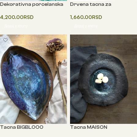
Dekorativna porcelanska
Drvena tacna za
tacna
serviranje hrane i umaka
4,200.00
RSD
1,660.00
RSD
Додај у корпу
Додај у корпу
Tacna BIGBLOOO
Tacna MAISON