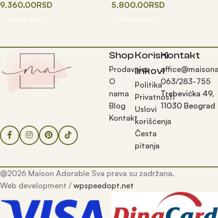
9,360.00
RSD
5,800.00
RSD
Додај у корпу
Додај у корпу
Shop
Korisni
Kontakt
Prodavnica
office@maisona
linkovi
O
063/283-755
Politika
nama
Trebevićka 49,
Privatnosti
Blog
11030 Beograd
Uslovi
Kontakt
korišćenja
Česta
pitanja
@2026 Maison Adorable Sva prava su zadržana.
Web development /
wpspeedopt.net