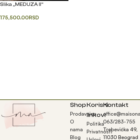
Slika „MEDUZA II“
175,500.00
RSD
Додај у корпу
Shop
Korisni
Kontakt
Prodavnica
office@maisona
linkovi
O
063/283-755
Politika
nama
Trebevićka 49,
Privatnosti
Blog
11030 Beograd
Uslovi