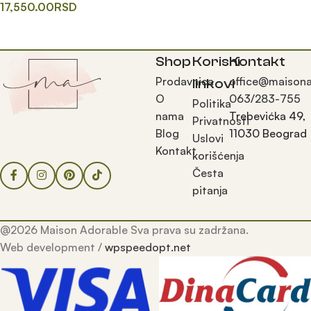
17,550.00
RSD
Додај у корпу
Shop
Korisni
Kontakt
Prodavnica
office@maisona
linkovi
O
063/283-755
Politika
nama
Trebevićka 49,
Privatnosti
Blog
11030 Beograd
Uslovi
Kontakt
korišćenja
Česta
pitanja
@2026 Maison Adorable Sva prava su zadržana.
Web development /
wpspeedopt.net