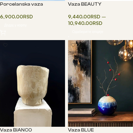
Porcelanska vaza
Vaza BEAUTY
6,900.00
RSD
9,440.00
RSD
–
10,940.00
RSD
Додај у корпу
Одаберите опције
Vaza BIANCO
Vaza BLUE