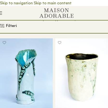
Skip to navigation
Skip to main content
Почетна
/
Prodavnica
/
Производ oзначен „unukatna vaza“
Filteri