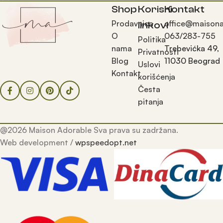
Shop
Korisni
Kontakt
Prodavnica
office@maisona
linkovi
O
063/283-755
Politika
nama
Trebevićka 49,
Privatnosti
Blog
11030 Beograd
Uslovi
Kontakt
korišćenja
Česta
pitanja
@2026 Maison Adorable Sva prava su zadržana.
Web development /
wpspeedopt.net