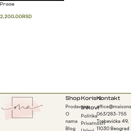
Prase
2,200.00
RSD
Додај у корпу
Shop
Korisni
Kontakt
Prodavnica
office@maisona
linkovi
O
063/283-755
Politika
nama
Trebevićka 49,
Privatnosti
Blog
11030 Beograd
Uslovi