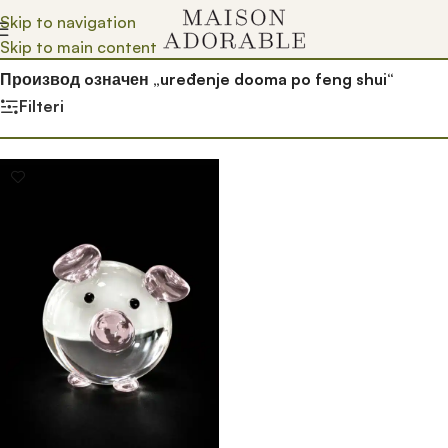
Skip to navigation
Skip to main content
Почетна
/
Prodavnica
/
Производ oзначен „uređenje dooma po feng shui“
Filteri