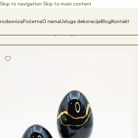
Skip to navigation
Skip to main content
rodavnica
Početna
O nama
Usluga dekoracije
Blog
Kontakt
Почетна
/
Prodavnica
/
Производ oзначен „uskrs“