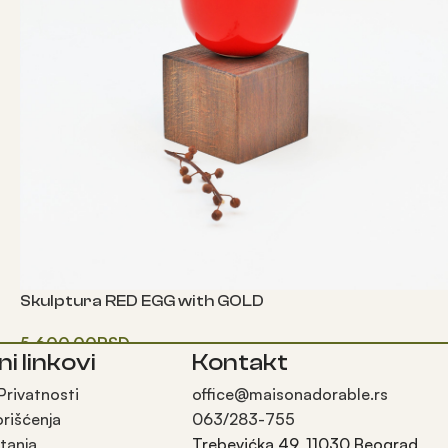
Skulptura RED EGG with GOLD
5,600.00
RSD
ni linkovi
Kontakt
Одаберите опције
 Privatnosti
office@maisonadorable.rs
orišćenja
063/283-755
tanja
Trebevićka 49, 11030 Beograd