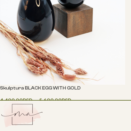
Skulptura BLACK EGG WITH GOLD
4,400.00
RSD
–
5,600.00
RSD
Одаберите опције