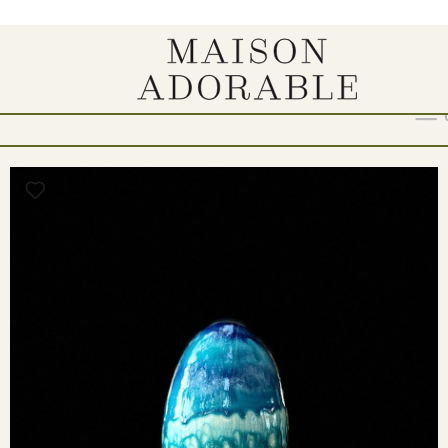
Show
9
12
18
24