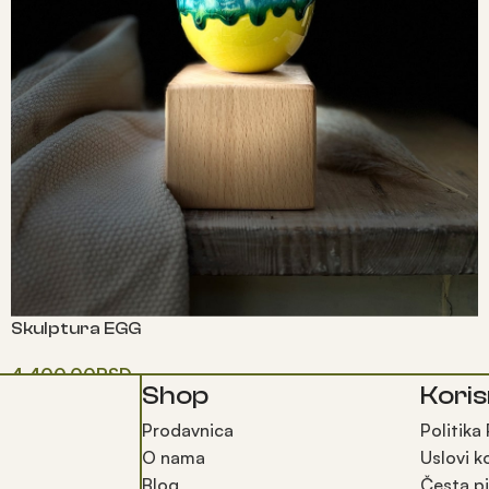
Skulptura EGG
4,400.00
RSD
Shop
Koris
Додај у корпу
Prodavnica
Politika
O nama
Uslovi k
Blog
Česta pi