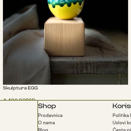
Skulptura EGG
4,400.00
RSD
Shop
Koris
Додај у корпу
Prodavnica
Politika
O nama
Uslovi k
Blog
Česta pi