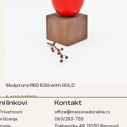
Skulptura RED EGG with GOLD
5,600.00
RSD
ni linkovi
Kontakt
Одаберите опције
 Privatnosti
office@maisonadorable.rs
orišćenja
063/283-755
tanja
Trebevićka 49, 11030 Beograd