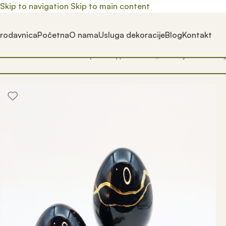
Skip to navigation
Skip to main content
rodavnica
Početna
O nama
Usluga dekoracije
Blog
Kontakt
Почетна
/
Prodavnica
/
Производ oзначен „uskršnja dekoracij