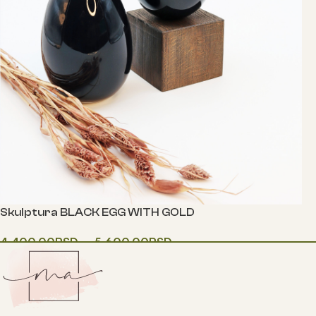
Skulptura BLACK EGG WITH GOLD
4,400.00
RSD
–
5,600.00
RSD
Одаберите опције