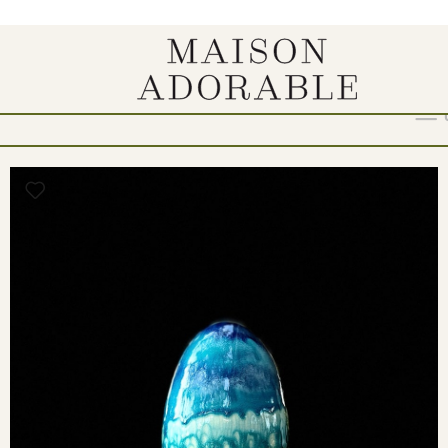
a“
Show
9
12
18
24