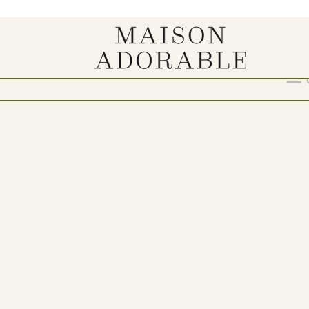
ENE“
Show
9
12
18
24