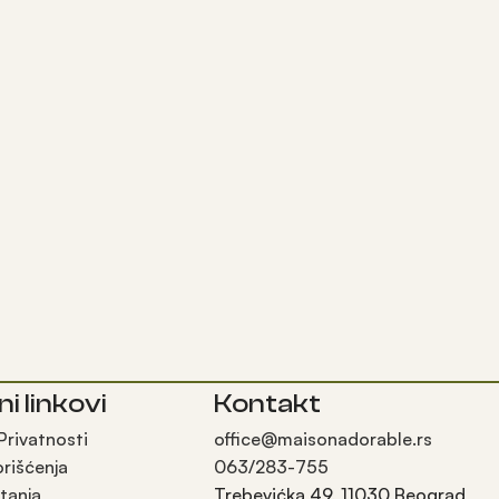
ni linkovi
Kontakt
 Privatnosti
office@maisonadorable.rs
orišćenja
063/283-755
tanja
Trebevićka 49, 11030 Beograd