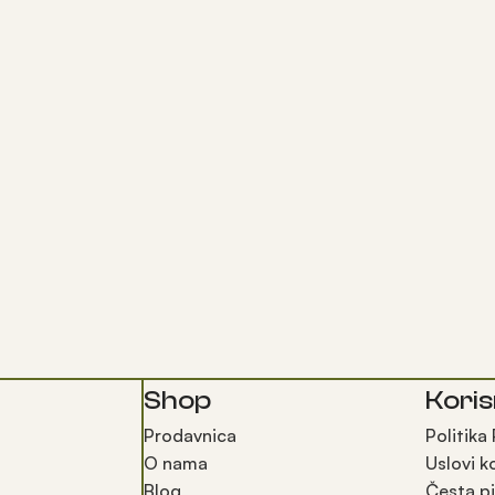
Shop
Koris
Prodavnica
Politika
O nama
Uslovi k
Blog
Česta pi