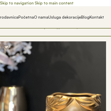
Skip to navigation
Skip to main content
rodavnica
Početna
O nama
Usluga dekoracije
Blog
Kontakt
Почетна
/
Prodavnica
/
Производ oзначен „VAZA U OBLIKU Ž