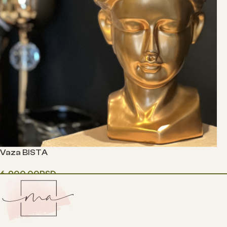
Vaza BISTA
6,900.00
RSD
Одаберите опције