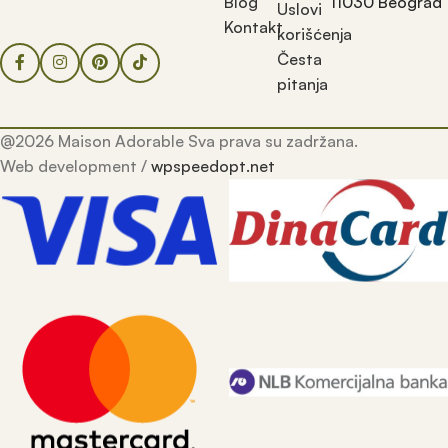
Blog
11030 Beograd
Uslovi
Kontakt
korišćenja
Česta
pitanja
@2026 Maison Adorable Sva prava su zadržana.
Web development /
wpspeedopt.net