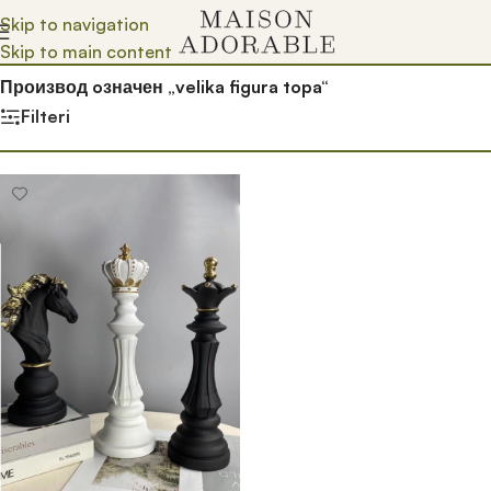
Skip to navigation
Skip to main content
Почетна
/
Prodavnica
/
Производ oзначен „velika figura topa“
Filteri