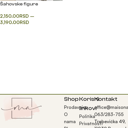
Šahovske figure
2,150.00
RSD
–
3,190.00
RSD
Одаберите опције
Shop
Korisni
Kontakt
Prodavnica
office@maisona
linkovi
O
063/283-755
Politika
nama
Trebevićka 49,
Privatnosti