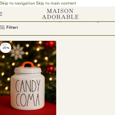
Skip to navigation
Skip to main content
Почетна
/
Prodavnica
/
Производ oзначен „velika tegla“
Filteri
-20%