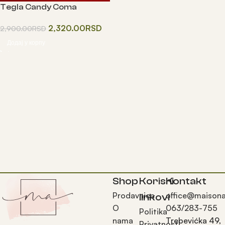
Tegla Candy Coma
2,320.00
RSD
2,900.00
RSD
Додај у корпу
Shop
Korisni
Kontakt
Prodavnica
office@maisona
linkovi
O
063/283-755
Politika
nama
Trebevićka 49,
Privatnosti