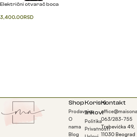
Električni otvarač boca
3,400.00
RSD
Додај у корпу
Shop
Korisni
Kontakt
Prodavnica
office@maisona
linkovi
O
063/283-755
Politika
nama
Trebevićka 49,
Privatnosti
Blog
11030 Beograd
Uslovi