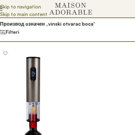
Skip to navigation
Skip to main content
Почетна
/
Prodavnica
/
Производ oзначен „vinski otvarac boca“
Filteri