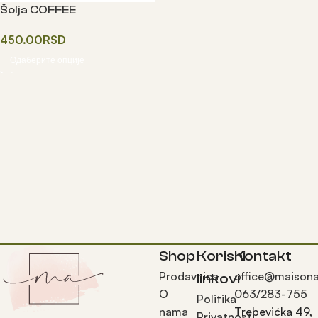
Šolja COFFEE
450.00
RSD
Одаберите опције
Shop
Korisni
Kontakt
Prodavnica
office@maisona
linkovi
O
063/283-755
Politika
nama
Trebevićka 49,
Privatnosti