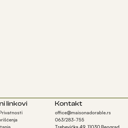
ni linkovi
Kontakt
 Privatnosti
office@maisonadorable.rs
orišćenja
063/283-755
tanja
Trebevićka 49, 11030 Beograd