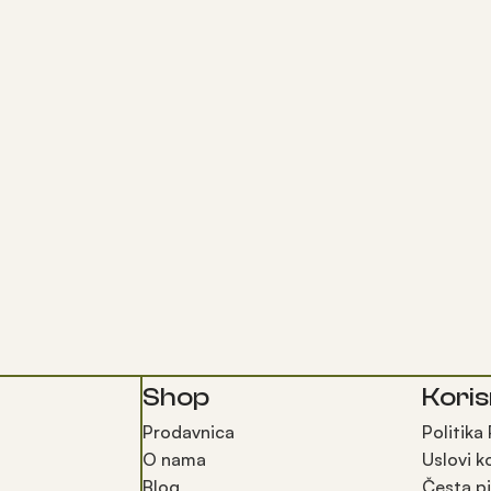
Shop
Koris
Prodavnica
Politika
O nama
Uslovi k
Blog
Česta pi