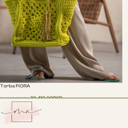
Torba FIORA
22,410.00
RSD
24,900.00
RSD
Одаберите опције