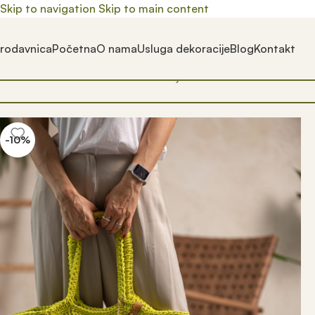
Skip to navigation
Skip to main content
rodavnica
Početna
O nama
Usluga dekoracije
Blog
Kontakt
Почетна
/
Prodavnica
/
Product Boja
/
Citrus zelena
-10%