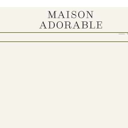
Show
9
12
18
24