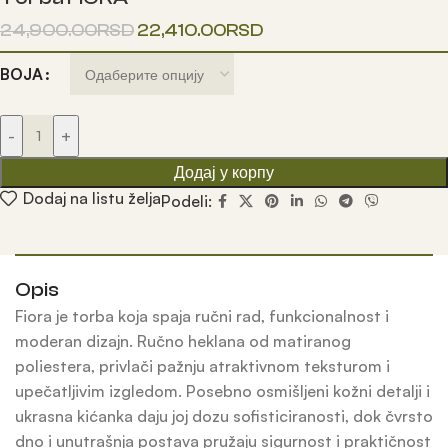
24,900.00
RSD
22,410.00
RSD
BOJA
-
+
Додај у корпу
Dodaj na listu želja
Podeli:
Opis
Fiora je torba koja spaja ručni rad, funkcionalnost i
moderan dizajn. Ručno heklana od matiranog
poliestera, privlači pažnju atraktivnom teksturom i
upečatljivim izgledom. Posebno osmišljeni kožni detalji i
ukrasna kićanka daju joj dozu sofisticiranosti, dok čvrsto
dno i unutrašnja postava pružaju sigurnost i praktičnost