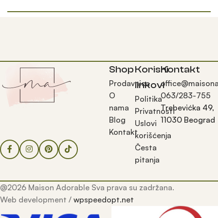
Shop
Korisni
Kontakt
Prodavnica
office@maisona
linkovi
O
063/283-755
Politika
nama
Trebevićka 49,
Privatnosti
Blog
11030 Beograd
Uslovi
Kontakt
korišćenja
Česta
pitanja
@2026 Maison Adorable Sva prava su zadržana.
Web development /
wpspeedopt.net