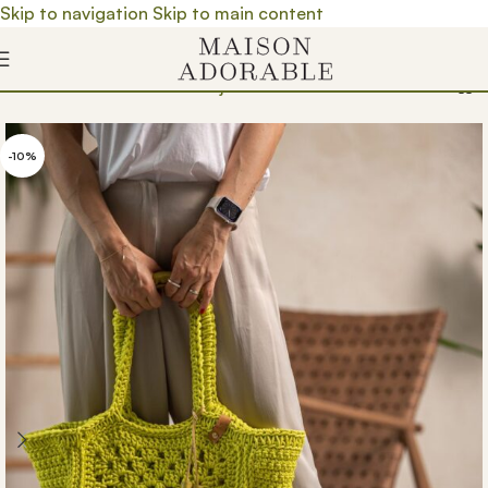
Skip to navigation
Skip to main content
davnica
/
Proizvedeno u Srbiji
/
Brendovi
/
Kiara de.zen
-10%