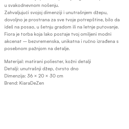
u svakodnevnom nošenju.
Zahvaljujući svojoj dimenziji i unutrašnjem džepu,
dovoljno je prostrana za sve tvoje potrepštine, bilo da
ideš na posao, u šetnju gradom ili na letnje putovanje.
Fiora je torba koja lako postaje tvoj omiljeni modni
akcenat – bezvremenska, unikatna i ručno izrađena s
posebnom pažnjom na detalje.
Materijal: matirani poliester, kožni detalji
Detalji: unutrašnji džep, čvrsto dno
Dimenzija: 36 × 20 × 30 cm
Brend: KiaraDeZen