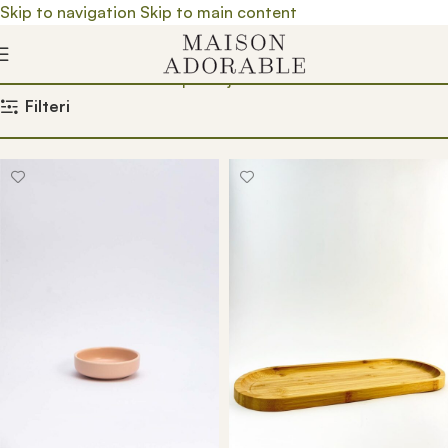
Skip to navigation
Skip to main content
Почетна
/
Prodavnica
/
Trpezarija
/
Sto
/
Soseri
Filteri