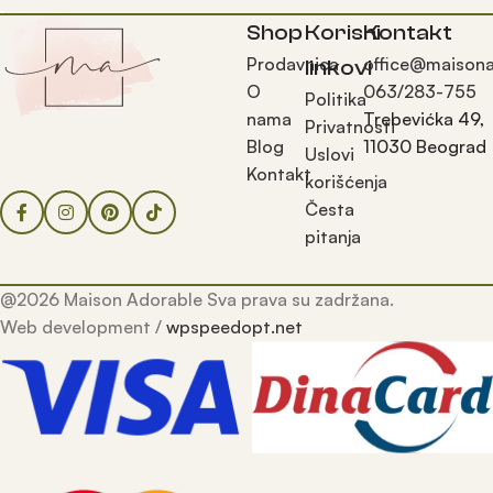
Shop
Korisni
Kontakt
Prodavnica
office@maisona
linkovi
O
063/283-755
Politika
nama
Trebevićka 49,
Privatnosti
Blog
11030 Beograd
Uslovi
Kontakt
korišćenja
Česta
pitanja
@2026 Maison Adorable Sva prava su zadržana.
Web development /
wpspeedopt.net