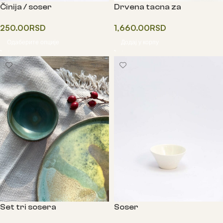
Činija / soser
Drvena tacna za
serviranje hrane i umaka
250.00
RSD
1,660.00
RSD
Одаберите опције
Додај у корпу
Set tri sosera
Soser