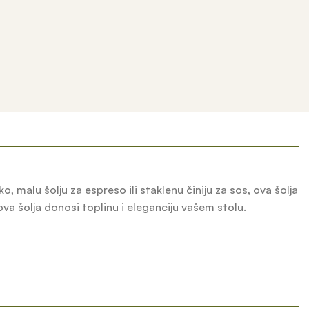
, malu šolju za espreso ili staklenu činiju za sos, ova šolja
ova šolja donosi toplinu i eleganciju vašem stolu.