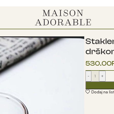
 sa drvenom drškom
Stakle
drško
530.00
-
+
Dodaj na lis