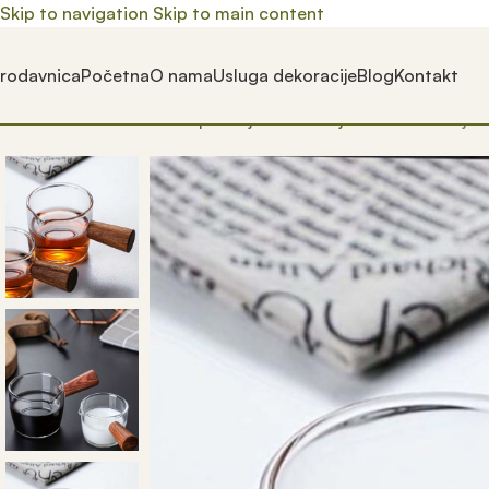
Skip to navigation
Skip to main content
rodavnica
Početna
O nama
Usluga dekoracije
Blog
Kontakt
Почетна
/
Prodavnica
/
Trpezarija
/
Sto
/
Šolje
/
Staklena šolja