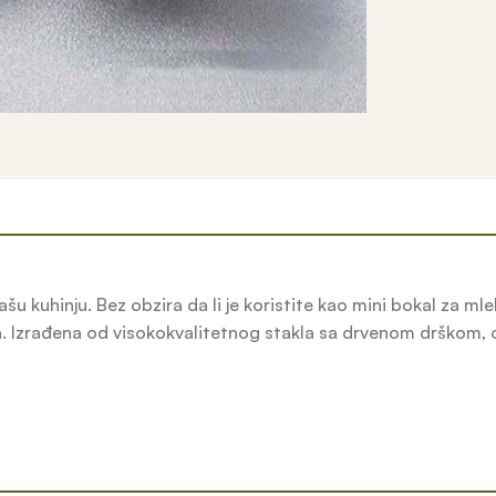
kuhinju. Bez obzira da li je koristite kao mini bokal za mleko
eda. Izrađena od visokokvalitetnog stakla sa drvenom drškom, 