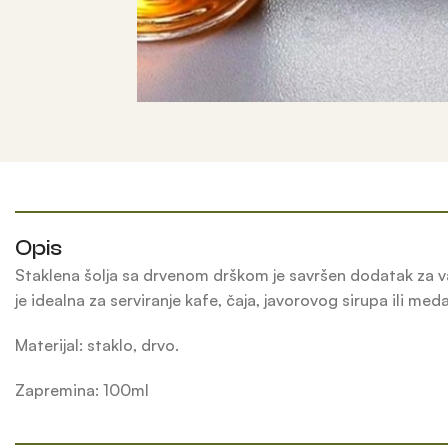
Opis
Staklena šolja sa drvenom drškom je savršen dodatak za vašu 
je idealna za serviranje kafe, čaja, javorovog sirupa ili m
Materijal: staklo, drvo.
Zapremina: 100ml