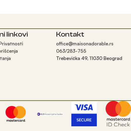
ni linkovi
Kontakt
 Privatnosti
office@maisonadorable.rs
orišćenja
063/283-755
tanja
Trebevićka 49, 11030 Beograd