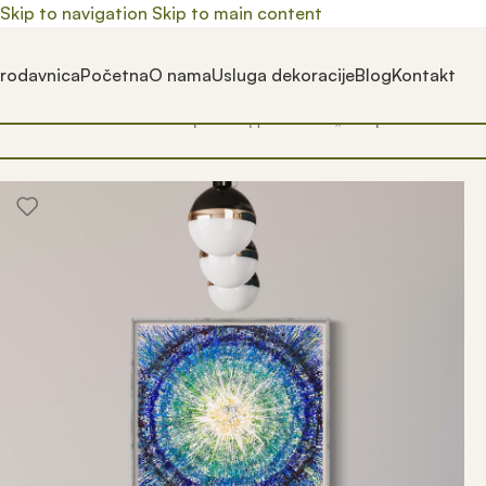
Skip to navigation
Skip to main content
rodavnica
Početna
O nama
Usluga dekoracije
Blog
Kontakt
Почетна
/
Prodavnica
/
Производ oзначен „ana pavlovic kesa