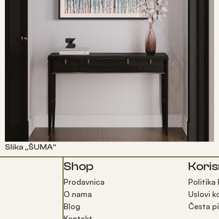
Slika „ŠUMA“
Shop
Koris
Прочитајте још
Prodavnica
Politika
O nama
Uslovi k
Blog
Česta pi
Kontakt