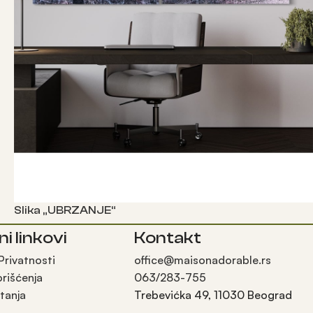
Slika „UBRZANJE“
ni linkovi
Kontakt
Прочитајте још
 Privatnosti
office@maisonadorable.rs
orišćenja
063/283-755
tanja
Trebevićka 49, 11030 Beograd