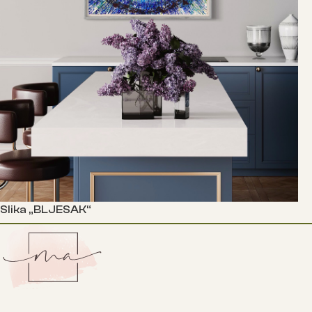
Slika „BLJESAK“
Прочитајте још