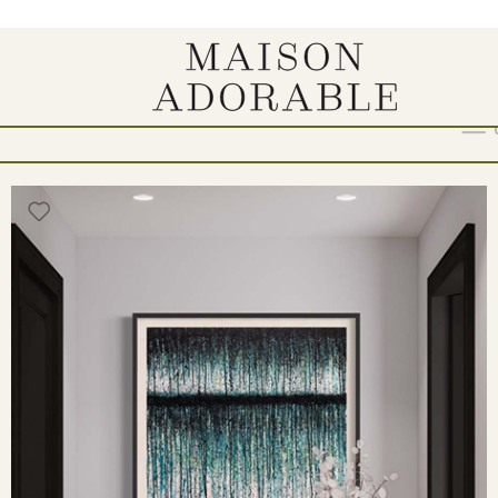
r“
Show
9
12
18
24