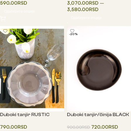
590.00
RSD
3,070.00
RSD
–
3,580.00
RSD
Одаберите опције
Одаберите опције
-20%
Duboki tanjir RUSTIC
Duboki tanjir/činija BLACK
BLOSSOM
STORM
790.00
RSD
720.00
RSD
900.00
RSD