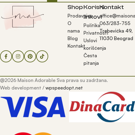
Shop
Korisni
Kontakt
Prodavnica
office@maisona
linkovi
O
063/283-755
Politika
nama
Trebevićka 49,
Privatnosti
Blog
11030 Beograd
Uslovi
Kontakt
korišćenja
Česta
pitanja
@2026 Maison Adorable Sva prava su zadržana.
Web development /
wpspeedopt.net