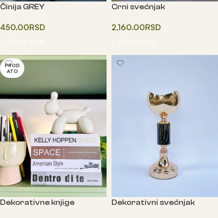
Činija GREY
Crni svećnjak
450.00
RSD
2,160.00
RSD
Додај у корпу
Додај у корпу
PROD
ATO
Dekorativne knjige
Dekorativni svećnjak