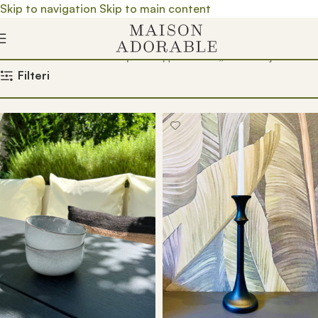
Skip to navigation
Skip to main content
Почетна
/
Prodavnica
/
Производ oзначен „dekoracija stola“
Filteri