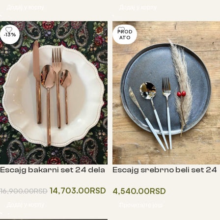
Додај у корпу
Додај у корпу
PROD
-13%
ATO
Escajg bakarni set 24 dela
Escajg srebrno beli set 24
dela
14,703.00
RSD
4,540.00
RSD
16,900.00
RSD
Додај у корпу
Прочитајте још