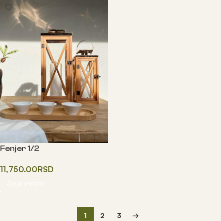
Fenjer 1/2
11,750.00
RSD
Додај у корпу
1
2
3
→