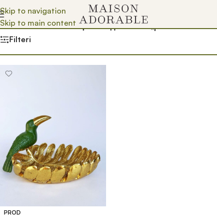
Skip to navigation
Skip to main content
Почетна
/
Prodavnica
/
Производ oзначен „pelikan“
Filteri
PROD