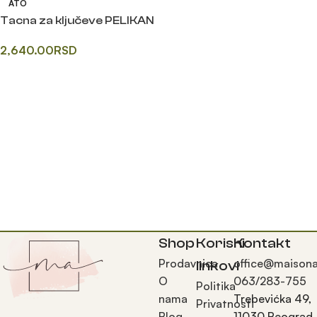
ATO
Tacna za ključeve PELIKAN
2,640.00
RSD
Прочитајте још
Shop
Korisni
Kontakt
Prodavnica
office@maisona
linkovi
O
063/283-755
Politika
nama
Trebevićka 49,
Privatnosti
Blog
11030 Beograd