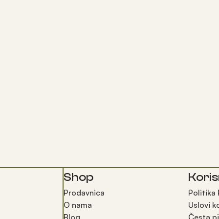
Shop
Koris
Prodavnica
Politika
O nama
Uslovi k
Blog
Česta pi