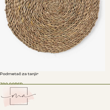
Podmetač za tanjir
790.00
RSD
Додај у корпу