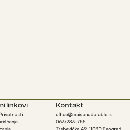
ni linkovi
Kontakt
 Privatnosti
office@maisonadorable.rs
orišćenja
063/283-755
tanja
Trebevićka 49, 11030 Beograd