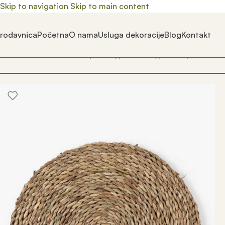
Skip to navigation
Skip to main content
rodavnica
Početna
O nama
Usluga dekoracije
Blog
Kontakt
Почетна
/
Prodavnica
/
Производ oзначен „pleteni podmetac