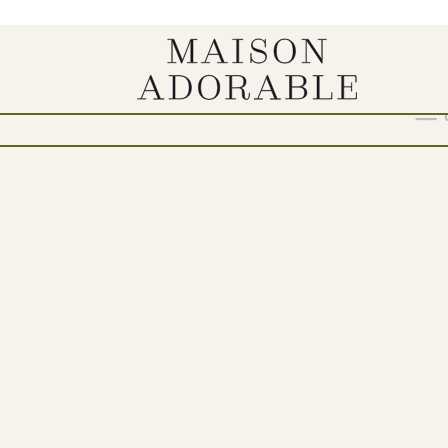
“
Show
9
12
18
24