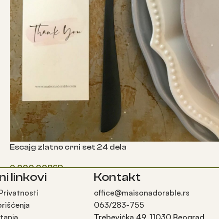
Escajg zlatno crni set 24 dela
9,900.00
RSD
ni linkovi
Kontakt
Додај у корпу
 Privatnosti
office@maisonadorable.rs
orišćenja
063/283-755
tanja
Trebevićka 49, 11030 Beograd