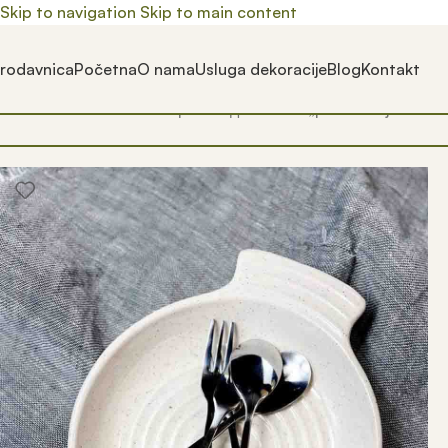
Skip to navigation
Skip to main content
rodavnica
Početna
O nama
Usluga dekoracije
Blog
Kontakt
Почетна
/
Prodavnica
/
Производ oзначен „pribor za jelo“