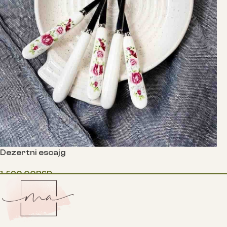
Dezertni escajg
1,590.00
RSD
Додај у корпу