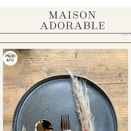
Show
9
12
18
24
PROD
ATO