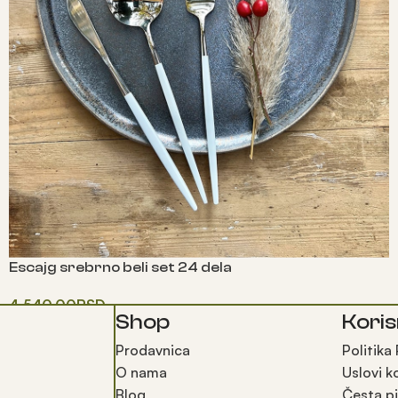
Escajg srebrno beli set 24 dela
4,540.00
RSD
Shop
Koris
Прочитајте још
Prodavnica
Politika
O nama
Uslovi k
Blog
Česta pi