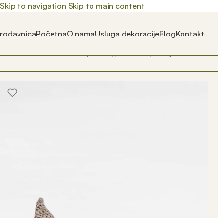
Skip to navigation
Skip to main content
rodavnica
Početna
O nama
Usluga dekoracije
Blog
Kontakt
Почетна
/
Prodavnica
/
Производ oзначен „lezaljke za dvorist