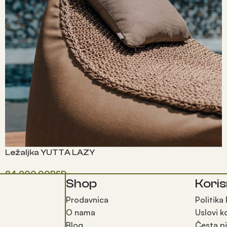
Ležaljka YUTTA LAZY
84,900.00
RSD
Shop
Koris
Одаберите опције
Prodavnica
Politika
O nama
Uslovi k
Blog
Česta pi