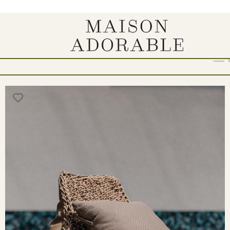
a“
Show
9
12
18
24