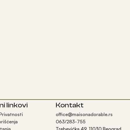
ni linkovi
Kontakt
 Privatnosti
office@maisonadorable.rs
orišćenja
063/283-755
tanja
Trebevićka 49, 11030 Beograd