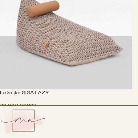
Ležaljka GIGA LAZY
79,900.00
RSD
Одаберите опције